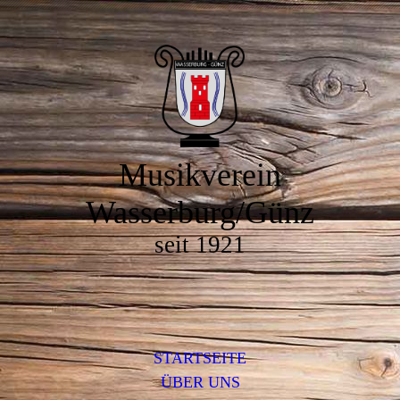
Musikverein
Wasserburg/Günz
seit 1921
STARTSEITE
ÜBER UNS