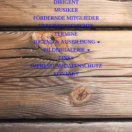
DIRIGENT
MUSIKER
FÖRDERNDE MITGLIEDER
VEREINSGESCHICHTE
TERMINE
JUGEND & AUSBILDUNG
BILDERGALERIE
LINKS
IMPRESSUM+DATENSCHUTZ
KONTAKT