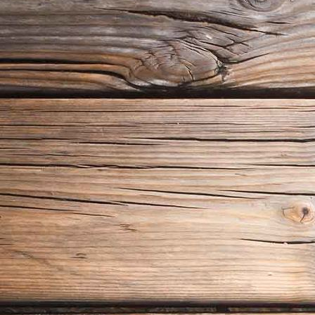
20190721_115424