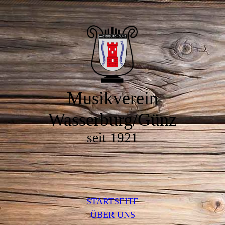
Musikverein
Wasserburg/Günz
seit 1921
STARTSEITE
ÜBER UNS