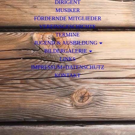
DIRIGENT
MUSIKER
FÖRDERNDE MITGLIEDER
VEREINSGESCHICHTE
TERMINE
JUGEND & AUSBILDUNG
BILDERGALERIE
LINKS
IMPRESSUM+DATENSCHUTZ
KONTAKT