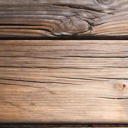
20180722_122212