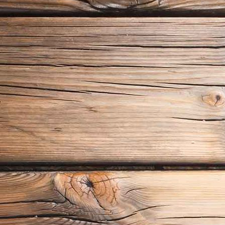
P1020268