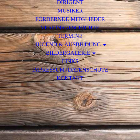
DIRIGENT
MUSIKER
FÖRDERNDE MITGLIEDER
VEREINSGESCHICHTE
TERMINE
JUGEND & AUSBILDUNG
BILDERGALERIE
LINKS
IMPRESSUM+DATENSCHUTZ
KONTAKT