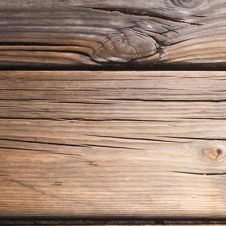
P1020272