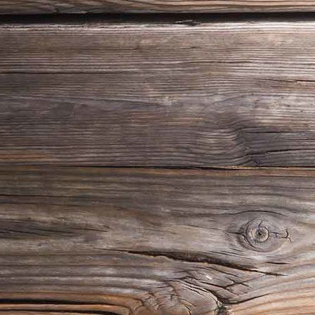
P1020267