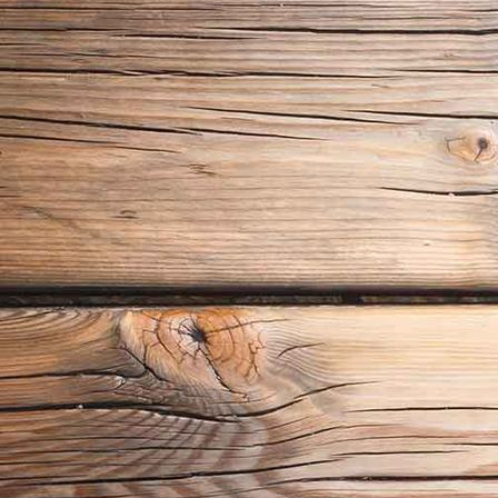
P1020273