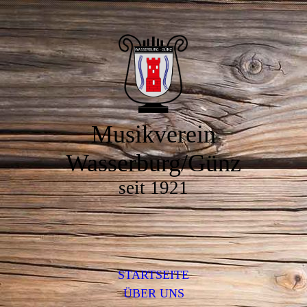
Musikverein
Wasserburg/Günz
seit 1921
STARTSEITE
ÜBER UNS