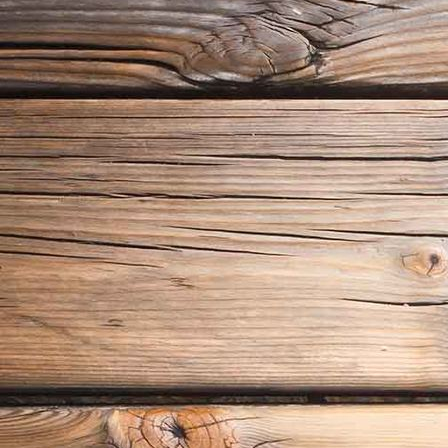
P1020265