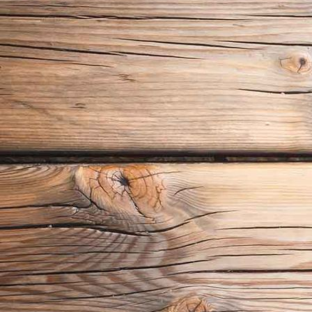
P1020266