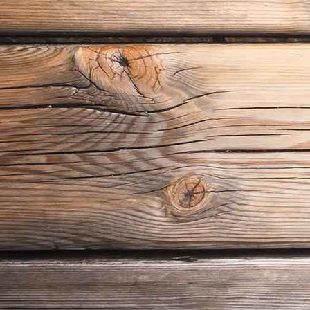
P1020269