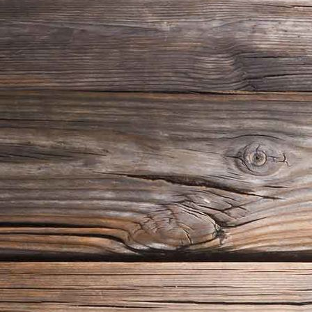
P1020270