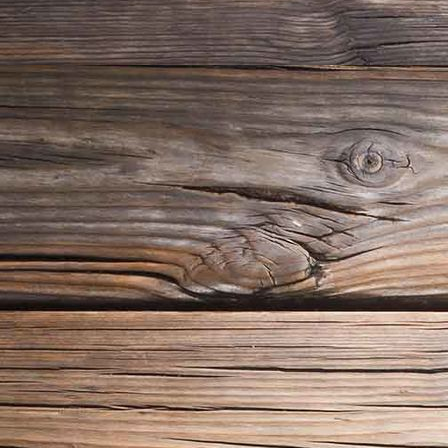
P1020271