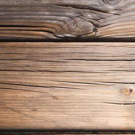
18_06_24_Guntiafest 2018_09075