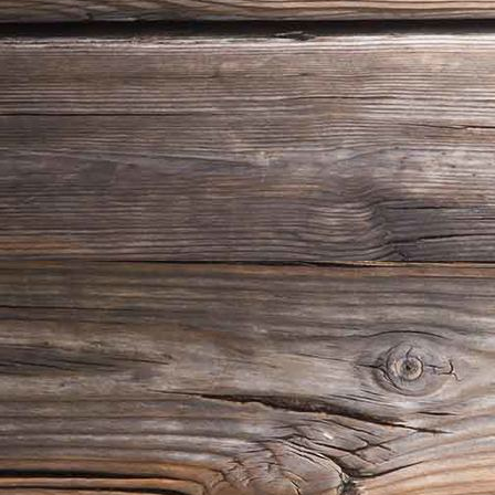
18_06_24_Guntiafest 2018_09049_1