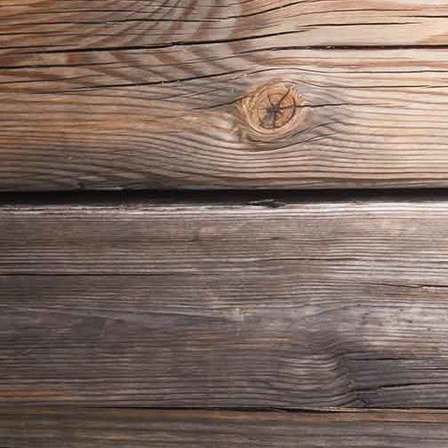
18_06_24_Guntiafest 2018_09059