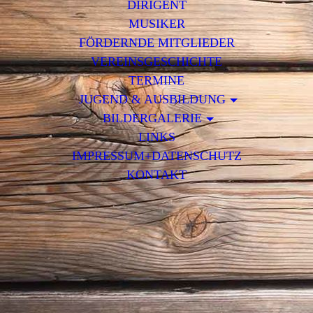
DIRIGENT
MUSIKER
FÖRDERNDE MITGLIEDER
VEREINSGESCHICHTE
TERMINE
JUGEND & AUSBILDUNG
BILDERGALERIE
LINKS
IMPRESSUM+DATENSCHUTZ
KONTAKT