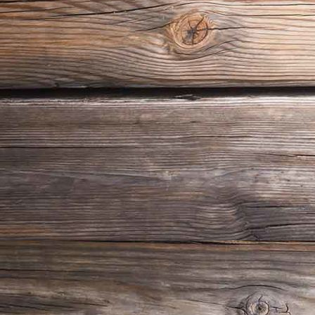
18_06_24_Guntiafest 2018_09080