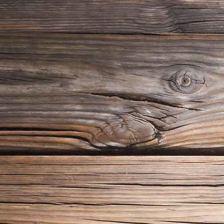
18_06_24_Guntiafest 2018_09068