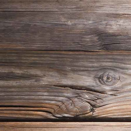
18_06_24_Guntiafest 2018_09091