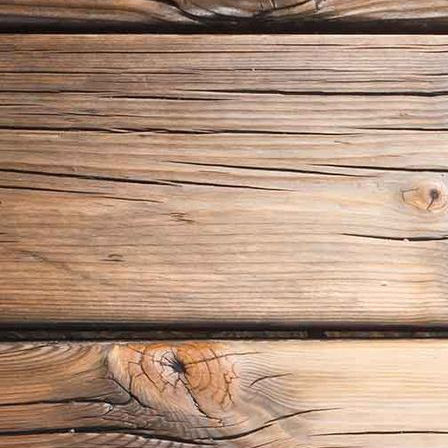
18_06_24_Guntiafest 2018_09057