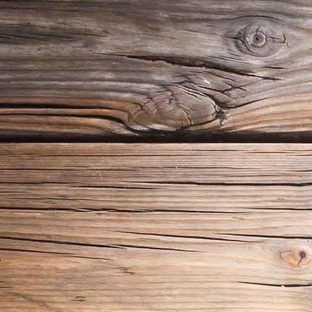
18_06_24_Guntiafest 2018_09047