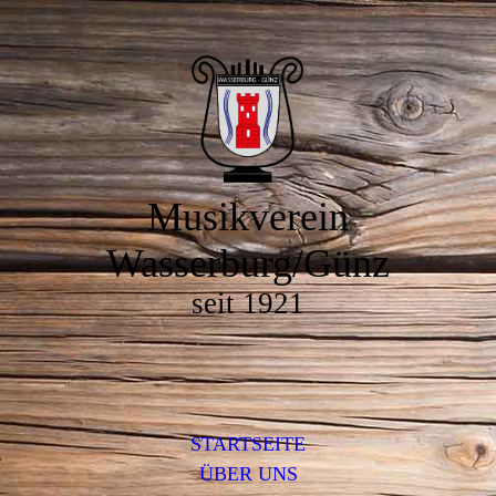
Musikverein
Wasserburg/Günz
seit 1921
STARTSEITE
ÜBER UNS