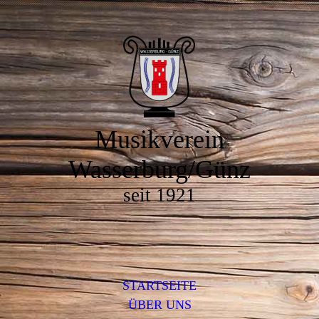
Musikverein
Wasserburg/Günz
seit 1921
STARTSEITE
ÜBER UNS