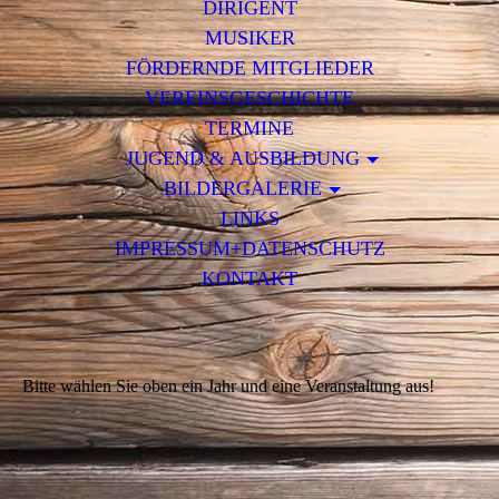
DIRIGENT
MUSIKER
FÖRDERNDE MITGLIEDER
VEREINSGESCHICHTE
TERMINE
JUGEND & AUSBILDUNG
BILDERGALERIE
LINKS
IMPRESSUM+DATENSCHUTZ
KONTAKT
Bitte wählen Sie oben ein Jahr und eine Veranstaltung aus!